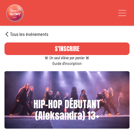
Se rendre au contenu
Tous les événements
S'INSCRIRE
🚨
Un seul élève par panier
🚨
Guide d'inscription
HIP-HOP DÉBUTANT
(Aleksandra) 13+