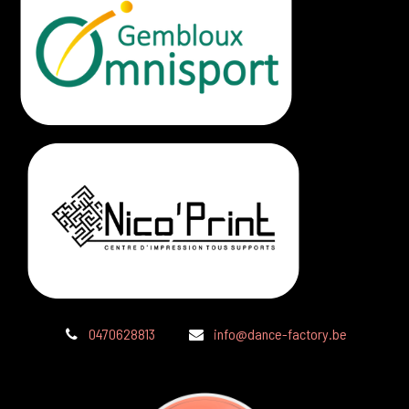
0470628813
info@dance-factory.be