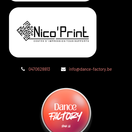
0470628813
info@dance-factory.be