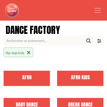
Se rendre au contenu
DANCE FACTORY
Hip-hop kids
AFRO
AFRO KIDS
BABY DANCE
BREAK DANCE