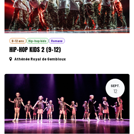
9-12 ans
Hip-hop kids
Romane
HIP-HOP KIDS 2 (9-12)
Athénée Royal de Gembloux
SEPT.
12