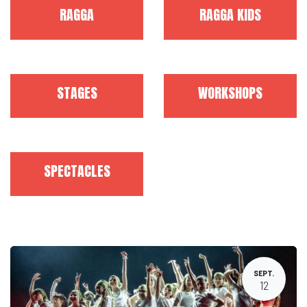
RAGGA
RAGGA KIDS
STAGES
WORKSHOPS
SPECTACLES
SEPT.
12