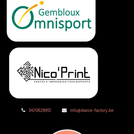
0470628813
info@dance-factory.be