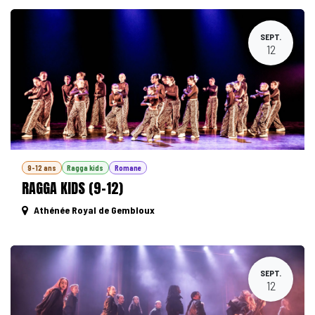
SEPT.
12
9-12 ans
Ragga kids
Romane
RAGGA KIDS (9-12)
Athénée Royal de Gembloux
SEPT.
12