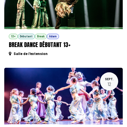
13+
Débutant
Break
Adam
BREAK DANCE DÉBUTANT 13+
Salle de l'extension
SEPT.
12