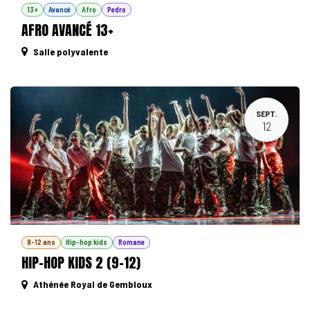
13+
Avancé
Afro
Pedro
AFRO AVANCÉ 13+
Salle polyvalente
SEPT.
12
9-12 ans
Hip-hop kids
Romane
HIP-HOP KIDS 2 (9-12)
Athénée Royal de Gembloux