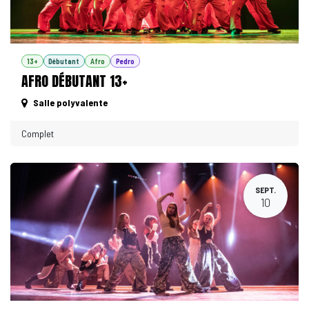
13+
Débutant
Afro
Pedro
AFRO DÉBUTANT 13+
Salle polyvalente
Complet
SEPT.
10