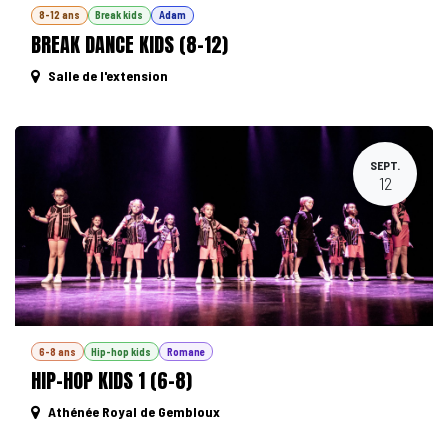
8-12 ans
Break kids
Adam
BREAK DANCE KIDS (8-12)
Salle de l'extension
SEPT.
12
6-8 ans
Hip-hop kids
Romane
HIP-HOP KIDS 1 (6-8)
Athénée Royal de Gembloux