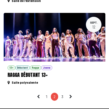
Salle de l'extension
SEPT.
12
13+
Débutant
Ragga
Joana
RAGGA DÉBUTANT 13+
Salle polyvalente
1
2
3