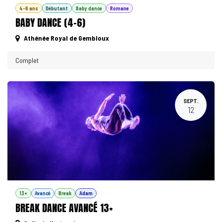
4-6 ans
Débutant
Baby dance
Romane
BABY DANCE (4-6)
Athénée Royal de Gembloux
Complet
SEPT.
12
13+
Avancé
Break
Adam
BREAK DANCE AVANCÉ 13+