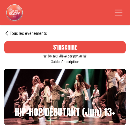
Se rendre au contenu
Tous les événements
S'INSCRIRE
🚨
Un seul élève par panier
🚨
Guide d'inscription
HIP-HOP DÉBUTANT (Jun) 13+