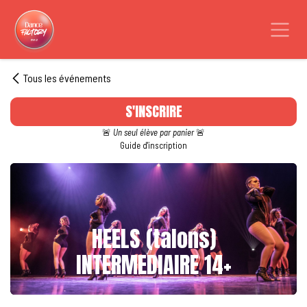
Se rendre au contenu
Tous les événements
S'INSCRIRE
🚨
Un seul élève par panier
🚨
Guide d'inscription
HEELS (talons)
INTERMEDIAIRE 14+