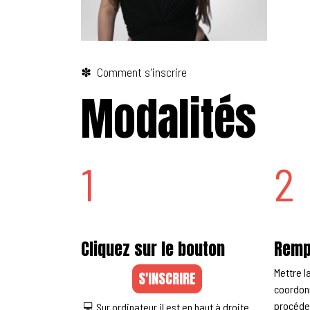
✽ Comment s'inscrire
Modalités
1
2
Cliquez sur le bouton
Remp
Mettre la
S'INSCRIRE
coordonn
procéder
💻 Sur ordinateur il est en haut à droite