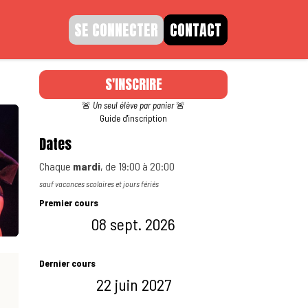
SE CONNECTER
CONTACT
S'INSCRIRE
🚨
Un seul élève par panier
🚨
Guide d'inscription
Dates
Chaque
mardi
, de
19:00
à
20:00
sauf vacances scolaires et jours fériés
Premier cours
08 sept. 2026
Dernier cours
22 juin 2027