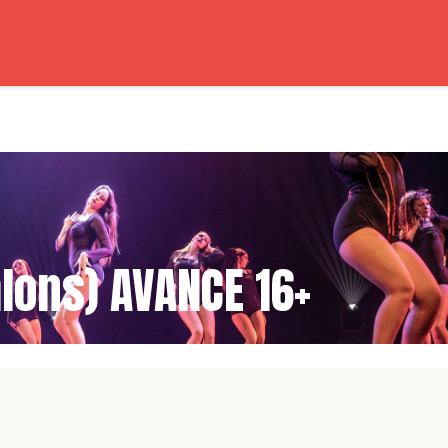
AFF
PROFS
COURS
HORAIRES
TARIFS
alons) AVANCE 16+