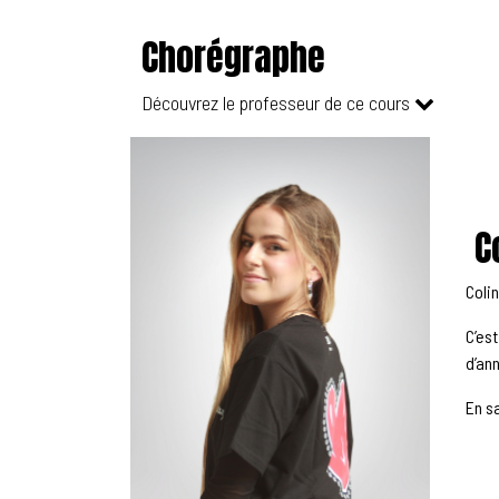
Chorégraphe
Découvrez le professeur de ce cours
Co
Coli
C’es
d’an
En s