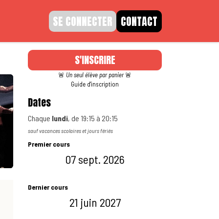
SE CONNECTER
CONTACT
S'INSCRIRE
🚨
Un seul élève par panier
🚨
Guide d'inscription
Dates
Chaque
lundi
, de
19:15
à
20:15
sauf vacances scolaires et jours fériés
Premier cours
07 sept. 2026
Dernier cours
21 juin 2027