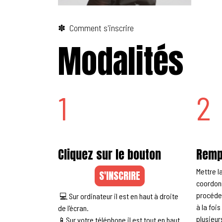
✽ Comment s'inscrire
Modalités
1
2
Cliquez sur le bouton
Remp
Mettre la
S'INSCRIRE
coordonn
procéder
💻 Sur ordinateur il est en haut à droite
à la foi
de l'écran.
plusieur
📱Sur votre téléphone il est tout en haut