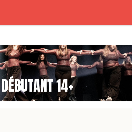
AFF
PROFS
COURS
HORAIRES
TARIFS
 DÉBUTANT 14+