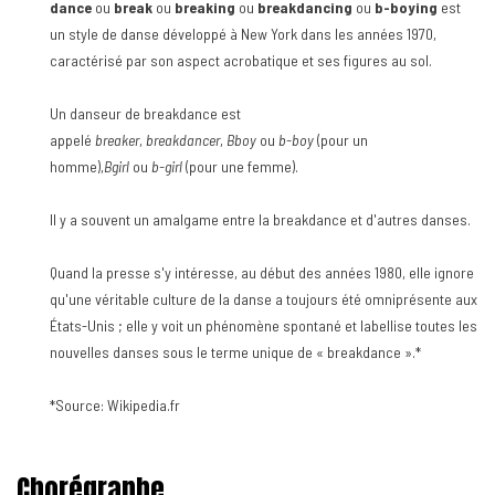
dance
ou
break
ou
breaking
ou
breakdancing
ou
b-boying
est
un style de danse développé à New York dans les années 1970,
caractérisé par son aspect acrobatique et ses figures au sol.
Un danseur de breakdance est
appelé
breaker
,
breakdancer
,
Bboy
ou
b-boy
(pour un
homme),
Bgirl
ou
b-girl
(pour une femme).
Il y a souvent un amalgame entre la breakdance et d'autres danses.
Quand la presse s'y intéresse, au début des années 1980, elle ignore
qu'une véritable culture de la danse a toujours été omniprésente aux
États-Unis ; elle y voit un phénomène spontané et labellise toutes les
nouvelles danses sous le terme unique de « breakdance ».*
*Source: Wikipedia.fr
Chorégraphe