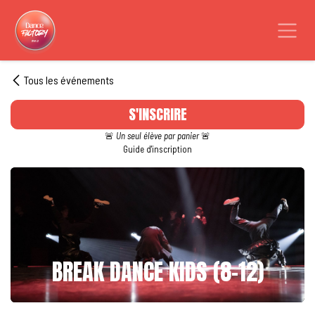
Se rendre au contenu
Tous les événements
S'INSCRIRE
🚨
Un seul élève par panier
🚨
Guide d'inscription
BREAK DANCE KIDS (8-12)